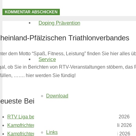
KOMMENTAR ABSCHICKEN
Doping Prävention
heinland-Pfälzischen Triathlonverbandes
ter dem Motto “Spaß, Fitness, Leistung” finden Sie hier alles ü
Service
al, ob Sie in Berichten von RTV-Veranstaltungen stöbern, das
füllen, ……. hier werden Sie fündig!
Download
eueste Beiträge
RTV Liga beim Raiffeisentriathlon in Hamm
20. Juli 2026
Kampfrichter Neuausbildung in Saarbrücken
17. Juli 2026
Links
Kampfrichter des RTV in Frankfurt und Roth
10. Juli 2026