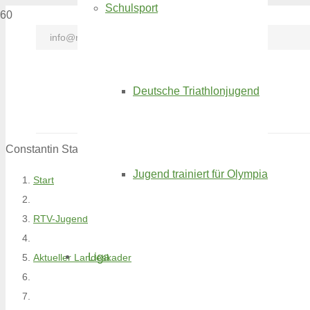
Schulsport
info@rtv-triathlon.de
Deutsche Triathlonjugend
Constantin Stark
Jugend trainiert für Olympia
Start
RTV-Jugend
Liga
Aktueller Landeskader